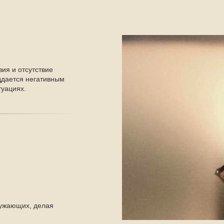
ия и отсутствие
ддается негативным
туациях.
ружающих, делая