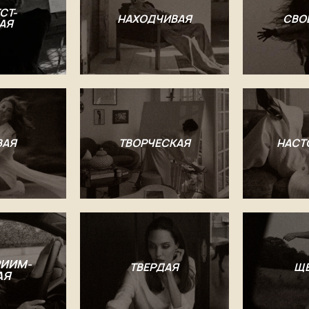
СТ-
НАХОДЧИВАЯ
СВО
АЯ
ВАЯ
ТВОРЧЕСКАЯ
НАСТ
ИИМ-
ТВЕРДАЯ
Щ
АЯ